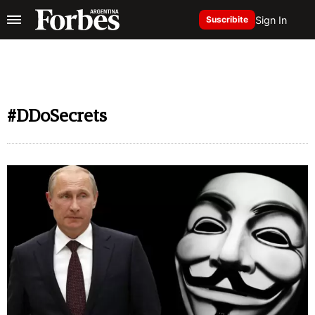
Sign In
Suscribite
#DDoSecrets