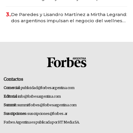
gastronómico que revoluciona las marcas "fast
premium"
3.
De Paredes y Lisandro Martínez a Mirtha Legrand:
dos argentinos impulsan el negocio del wellness
deportivo y el cuidado corporal
Contactos
Comercial:
publicidad@forbesargentina.com
Editorial:
info@forbesargentina.com
Summit:
summitforbes@forbesargentina.com
Suscripciones:
suscripciones@forbes.ar
Forbes Argentina es publicada por HT Media SA.