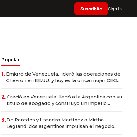
Suscribite
Sign In
Popular
1.
Emigró de Venezuela, lideró las operaciones de
Chevron en EE.UU. y hoy es la única mujer CEO
en Vaca Muerta
2.
Creció en Venezuela, llegó a la Argentina con su
título de abogado y construyó un imperio
gastronómico que revoluciona las marcas "fast
premium"
3.
De Paredes y Lisandro Martínez a Mirtha
Legrand: dos argentinos impulsan el negocio
del wellness deportivo y el cuidado corporal