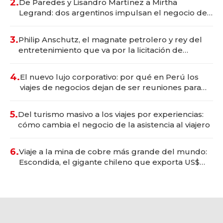
2.
De Paredes y Lisandro Martínez a Mirtha
Legrand: dos argentinos impulsan el negocio del
wellness deportivo y el cuidado corporal
3.
Philip Anschutz, el magnate petrolero y rey del
entretenimiento que va por la licitación de
Tecnópolis junto a Fénix
4.
El nuevo lujo corporativo: por qué en Perú los
viajes de negocios dejan de ser reuniones para
convertirse en experiencias transformadoras
5.
Del turismo masivo a los viajes por experiencias:
cómo cambia el negocio de la asistencia al viajero
6.
Viaje a la mina de cobre más grande del mundo:
Escondida, el gigante chileno que exporta US$
14.000 millones anuales