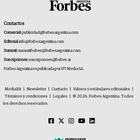
Contactos
Comercial:
publicidad@forbesargentina.com
Editorial:
info@forbesargentina.com
Summit:
summitforbes@forbesargentina.com
Suscripciones:
suscripciones@forbes.ar
Forbes Argentina es publicada por HT Media SA.
MediaKit
|
Newsletter
|
Contacto
|
Valores y estándares editoriales
|
Términos y condiciones
|
Legales
|
© 2026. Forbes Argentina. Todos
los derechos reservados.