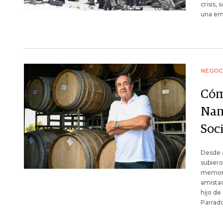
crisis,
una emp
NEGOC
Cóm
Nan
Soc
Desde a
subiero
memoria
amistad
hijo de
Parrad