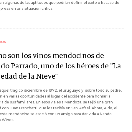
 son algunas de las aptitudes que podrían definir el éxito o fracaso de
resa en una situación crítica.
IOS
o son los vinos mendocinos de
do Parrado, uno de los héroes de "La
iedad de la Nieve"
quel trágico diciembre de 1972, el uruguayo y, sobre todo su padre,
n en varias oportunidades al lugar del accidente para honrar la
 de sus familiares. En esos viajes a Mendoza, se tejió una gran
 con Juan Franchetti, que los recibía en San Rafael. Ahora, Aldo, el
 este mendocino se asoció con un amigo para dar vida a Nando
o Wines.