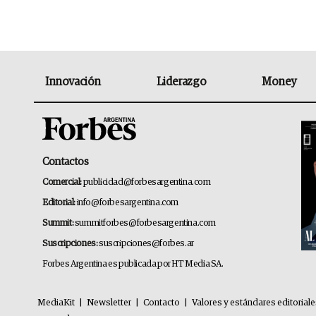
Innovación
Liderazgo
Money
Contactos
Comercial:
publicidad@forbesargentina.com
Editorial:
info@forbesargentina.com
Summit:
summitforbes@forbesargentina.com
Suscripciones:
suscripciones@forbes.ar
Forbes Argentina es publicada por HT Media SA.
MediaKit
|
Newsletter
|
Contacto
|
Valores y estándares editorial