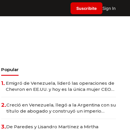
Suscribite
Sign In
Popular
1.
Emigró de Venezuela, lideró las operaciones de
Chevron en EE.UU. y hoy es la única mujer CEO
en Vaca Muerta
2.
Creció en Venezuela, llegó a la Argentina con su
título de abogado y construyó un imperio
gastronómico que revoluciona las marcas "fast
premium"
3.
De Paredes y Lisandro Martínez a Mirtha