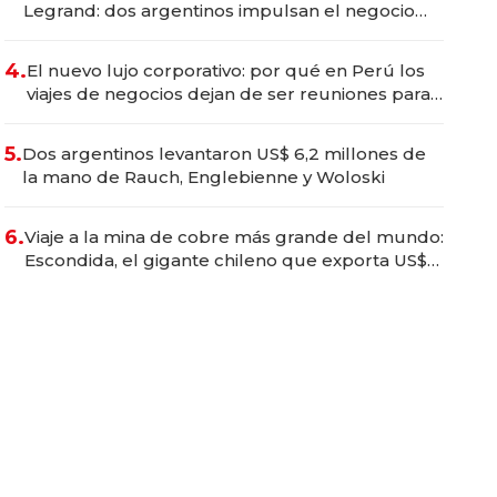
Legrand: dos argentinos impulsan el negocio
del wellness deportivo y el cuidado corporal
4.
El nuevo lujo corporativo: por qué en Perú los
viajes de negocios dejan de ser reuniones para
convertirse en experiencias transformadoras
5.
Dos argentinos levantaron US$ 6,2 millones de
la mano de Rauch, Englebienne y Woloski
6.
Viaje a la mina de cobre más grande del mundo:
Escondida, el gigante chileno que exporta US$
14.000 millones anuales