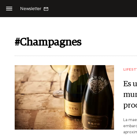
Newsletter
#Champagnes
LIFEST
Es 
mun
pro
La maes
embarca
aproxi