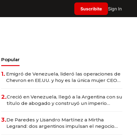
Suscribite
Sign In
Popular
1.
Emigró de Venezuela, lideró las operaciones de
Chevron en EE.UU. y hoy es la única mujer CEO
en Vaca Muerta
2.
Creció en Venezuela, llegó a la Argentina con su
título de abogado y construyó un imperio
gastronómico que revoluciona las marcas "fast
premium"
3.
De Paredes y Lisandro Martínez a Mirtha
Legrand: dos argentinos impulsan el negocio
del wellness deportivo y el cuidado corporal