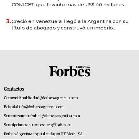
CONICET que levantó más de US$ 40 millones
para fundar startups biotech
3.
Creció en Venezuela, llegó a la Argentina con su
título de abogado y construyó un imperio
gastronómico que revoluciona las marcas "fast
premium"
Contactos
Comercial:
publicidad@forbesargentina.com
Editorial:
info@forbesargentina.com
Summit:
summitforbes@forbesargentina.com
Suscripciones:
suscripciones@forbes.ar
Forbes Argentina es publicada por HT Media SA.