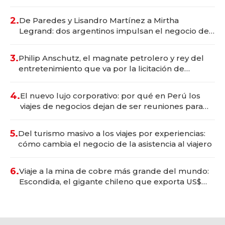
gastronómico que revoluciona las marcas "fast
premium"
2.
De Paredes y Lisandro Martínez a Mirtha
Legrand: dos argentinos impulsan el negocio del
wellness deportivo y el cuidado corporal
3.
Philip Anschutz, el magnate petrolero y rey del
entretenimiento que va por la licitación de
Tecnópolis junto a Fénix
4.
El nuevo lujo corporativo: por qué en Perú los
viajes de negocios dejan de ser reuniones para
convertirse en experiencias transformadoras
5.
Del turismo masivo a los viajes por experiencias:
cómo cambia el negocio de la asistencia al viajero
6.
Viaje a la mina de cobre más grande del mundo:
Escondida, el gigante chileno que exporta US$
14.000 millones anuales