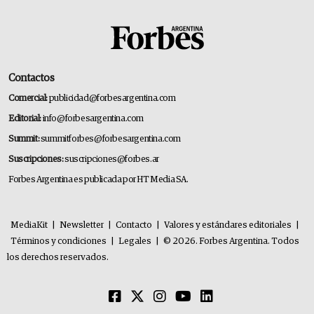
Contactos
Comercial:
publicidad@forbesargentina.com
Editorial:
info@forbesargentina.com
Summit:
summitforbes@forbesargentina.com
Suscripciones:
suscripciones@forbes.ar
Forbes Argentina es publicada por HT Media SA.
MediaKit
|
Newsletter
|
Contacto
|
Valores y estándares editoriales
|
Términos y condiciones
|
Legales
|
© 2026. Forbes Argentina. Todos
los derechos reservados.