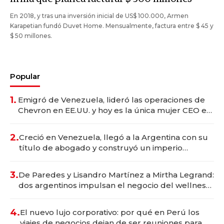
En 2018, y tras una inversión inicial de US$ 100.000, Armen
Karapetian fundó Duvet Home. Mensualmente, factura entre $ 45 y
$ 50 millones.
Popular
1.
Emigró de Venezuela, lideró las operaciones de
Chevron en EE.UU. y hoy es la única mujer CEO en
Vaca Muerta
2.
Creció en Venezuela, llegó a la Argentina con su
título de abogado y construyó un imperio
gastronómico que revoluciona las marcas "fast
premium"
3.
De Paredes y Lisandro Martínez a Mirtha Legrand:
dos argentinos impulsan el negocio del wellness
deportivo y el cuidado corporal
4.
El nuevo lujo corporativo: por qué en Perú los
viajes de negocios dejan de ser reuniones para