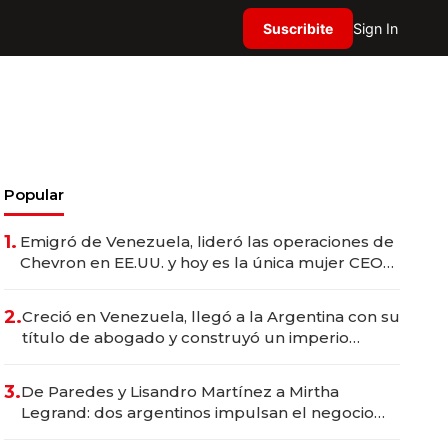
Suscribite
Sign In
Popular
1.
Emigró de Venezuela, lideró las operaciones de
Chevron en EE.UU. y hoy es la única mujer CEO
en Vaca Muerta
2.
Creció en Venezuela, llegó a la Argentina con su
título de abogado y construyó un imperio
gastronómico que revoluciona las marcas "fast
premium"
3.
De Paredes y Lisandro Martínez a Mirtha
Legrand: dos argentinos impulsan el negocio
del wellness deportivo y el cuidado corporal