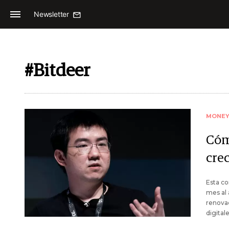
Newsletter
#Bitdeer
MONE
Cóm
cre
Esta co
mes al
renovad
digitale