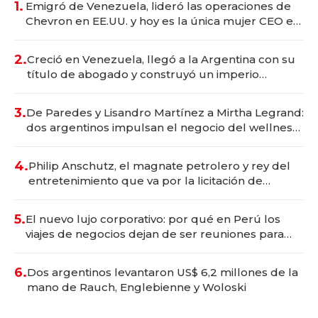
1.
Emigró de Venezuela, lideró las operaciones de
Chevron en EE.UU. y hoy es la única mujer CEO en
Vaca Muerta
2.
Creció en Venezuela, llegó a la Argentina con su
título de abogado y construyó un imperio
gastronómico que revoluciona las marcas "fast
premium"
3.
De Paredes y Lisandro Martínez a Mirtha Legrand:
dos argentinos impulsan el negocio del wellness
deportivo y el cuidado corporal
4.
Philip Anschutz, el magnate petrolero y rey del
entretenimiento que va por la licitación de
Tecnópolis junto a Fénix
5.
El nuevo lujo corporativo: por qué en Perú los
viajes de negocios dejan de ser reuniones para
convertirse en experiencias transformadoras
6.
Dos argentinos levantaron US$ 6,2 millones de la
mano de Rauch, Englebienne y Woloski