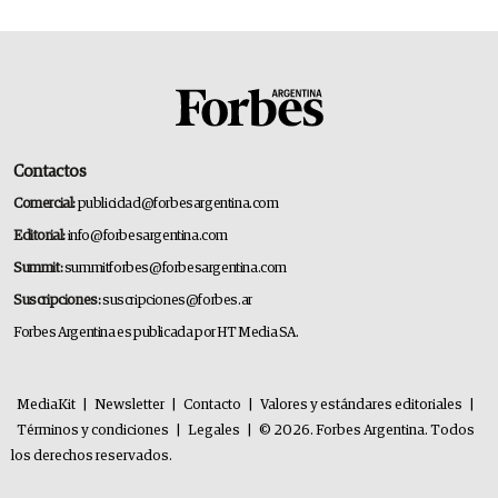
Contactos
Comercial:
publicidad@forbesargentina.com
Editorial:
info@forbesargentina.com
Summit:
summitforbes@forbesargentina.com
Suscripciones:
suscripciones@forbes.ar
Forbes Argentina es publicada por HT Media SA.
MediaKit
|
Newsletter
|
Contacto
|
Valores y estándares editoriales
|
Términos y condiciones
|
Legales
|
© 2026. Forbes Argentina. Todos
los derechos reservados.