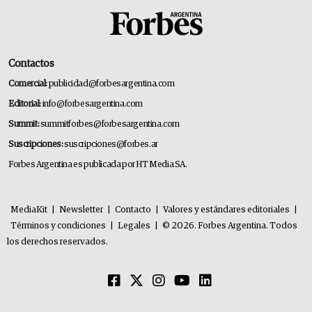
Contactos
Comercial:
publicidad@forbesargentina.com
Editorial:
info@forbesargentina.com
Summit:
summitforbes@forbesargentina.com
Suscripciones:
suscripciones@forbes.ar
Forbes Argentina es publicada por HT Media SA.
MediaKit
|
Newsletter
|
Contacto
|
Valores y estándares editoriales
|
Términos y condiciones
|
Legales
|
© 2026. Forbes Argentina. Todos
los derechos reservados.