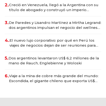
2.
Creció en Venezuela, llegó a la Argentina con su
título de abogado y construyó un imperio
gastronómico que revoluciona las marcas "fast
premium"
3.
De Paredes y Lisandro Martínez a Mirtha Legrand:
dos argentinos impulsan el negocio del wellness
deportivo y el cuidado corporal
4.
El nuevo lujo corporativo: por qué en Perú los
viajes de negocios dejan de ser reuniones para
convertirse en experiencias transformadoras
5.
Dos argentinos levantaron US$ 6,2 millones de la
mano de Rauch, Englebienne y Woloski
6.
Viaje a la mina de cobre más grande del mundo:
Escondida, el gigante chileno que exporta US$
14.000 millones anuales