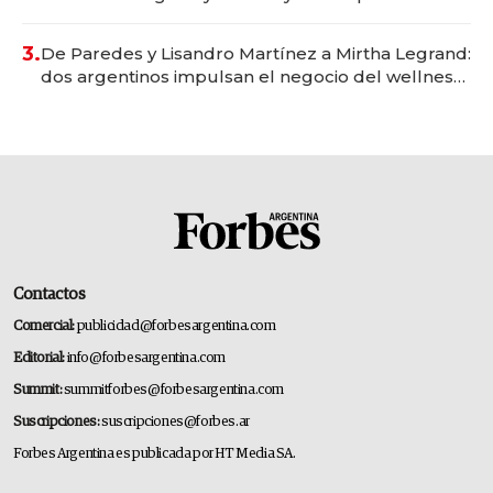
gastronómico que revoluciona las marcas "fast
premium"
3.
De Paredes y Lisandro Martínez a Mirtha Legrand:
dos argentinos impulsan el negocio del wellness
deportivo y el cuidado corporal
Contactos
Comercial:
publicidad@forbesargentina.com
Editorial:
info@forbesargentina.com
Summit:
summitforbes@forbesargentina.com
Suscripciones:
suscripciones@forbes.ar
Forbes Argentina es publicada por HT Media SA.