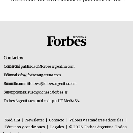
Muerta
Contactos
Comercial:
publicidad@forbesargentina.com
Editorial:
info@forbesargentina.com
Summit:
summitforbes@forbesargentina.com
Suscripciones:
suscripciones@forbes.ar
Forbes Argentina es publicada por HT Media SA.
MediaKit
|
Newsletter
|
Contacto
|
Valores y estándares editoriales
|
Términos y condiciones
|
Legales
|
© 2026. Forbes Argentina. Todos