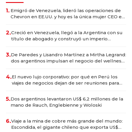
1.
Emigró de Venezuela, lideró las operaciones de
Chevron en EE.UU. y hoy es la única mujer CEO en
Vaca Muerta
2.
Creció en Venezuela, llegó a la Argentina con su
título de abogado y construyó un imperio
gastronómico que revoluciona las marcas "fast
premium"
3.
De Paredes y Lisandro Martínez a Mirtha Legrand:
dos argentinos impulsan el negocio del wellness
deportivo y el cuidado corporal
4.
El nuevo lujo corporativo: por qué en Perú los
viajes de negocios dejan de ser reuniones para
convertirse en experiencias transformadoras
5.
Dos argentinos levantaron US$ 6,2 millones de la
mano de Rauch, Englebienne y Woloski
6.
Viaje a la mina de cobre más grande del mundo:
Escondida, el gigante chileno que exporta US$