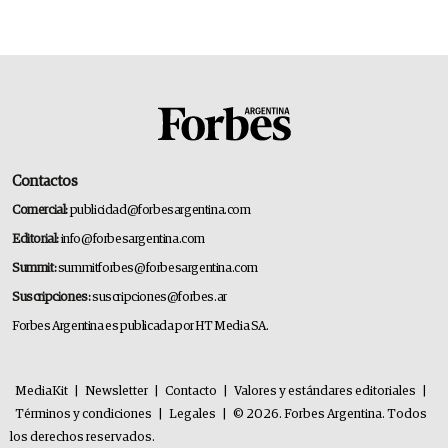
14.000 millones anuales
Contactos
Comercial:
publicidad@forbesargentina.com
Editorial:
info@forbesargentina.com
Summit:
summitforbes@forbesargentina.com
Suscripciones:
suscripciones@forbes.ar
Forbes Argentina es publicada por HT Media SA.
MediaKit
|
Newsletter
|
Contacto
|
Valores y estándares editoriales
|
Términos y condiciones
|
Legales
|
© 2026. Forbes Argentina. Todos
los derechos reservados.