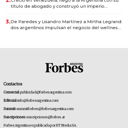
2.
Creció en Venezuela, llegó a la Argentina con su
título de abogado y construyó un imperio
gastronómico que revoluciona las marcas "fast
premium"
3.
De Paredes y Lisandro Martínez a Mirtha Legrand:
dos argentinos impulsan el negocio del wellness
deportivo y el cuidado corporal
Contactos
Comercial:
publicidad@forbesargentina.com
Editorial:
info@forbesargentina.com
Summit:
summitforbes@forbesargentina.com
Suscripciones:
suscripciones@forbes.ar
Forbes Argentina es publicada por HT Media SA.