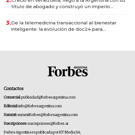
2.
Creció en Venezuela, llegó a la Argentina con su
título de abogado y construyó un imperio
gastronómico que revoluciona las marcas "fast
premium"
3.
De la telemedicina transaccional al bienestar
inteligente: la evolución de doc24 para
transformar a las organizaciones
Contactos
Comercial:
publicidad@forbesargentina.com
Editorial:
info@forbesargentina.com
Summit:
summitforbes@forbesargentina.com
Suscripciones:
suscripciones@forbes.ar
Forbes Argentina es publicada por HT Media SA.