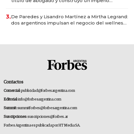
título de abogado y construyó un imperio
gastronómico que revoluciona las marcas "fast
premium"
3.
De Paredes y Lisandro Martínez a Mirtha Legrand:
dos argentinos impulsan el negocio del wellness
deportivo y el cuidado corporal
Contactos
Comercial:
publicidad@forbesargentina.com
Editorial:
info@forbesargentina.com
Summit:
summitforbes@forbesargentina.com
Suscripciones:
suscripciones@forbes.ar
Forbes Argentina es publicada por HT Media SA.