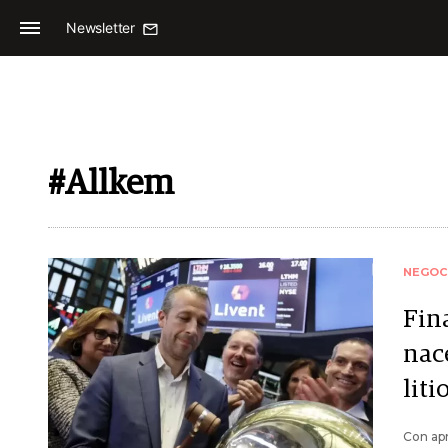
Newsletter
#Allkem
NEGOC
Fina
nac
liti
Con apr