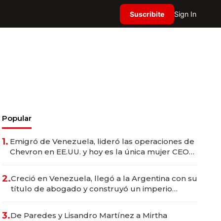
Suscribite
Sign In
Popular
1.
Emigró de Venezuela, lideró las operaciones de
Chevron en EE.UU. y hoy es la única mujer CEO
en Vaca Muerta
2.
Creció en Venezuela, llegó a la Argentina con su
título de abogado y construyó un imperio
gastronómico que revoluciona las marcas "fast
premium"
3.
De Paredes y Lisandro Martínez a Mirtha