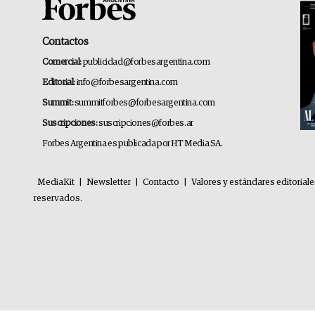
Contactos
Comercial:
publicidad@forbesargentina.com
Editorial:
info@forbesargentina.com
Summit:
summitforbes@forbesargentina.com
Suscripciones:
suscripciones@forbes.ar
Forbes Argentina es publicada por HT Media SA.
MediaKit
|
Newsletter
|
Contacto
|
Valores y estándares editorial
reservados.