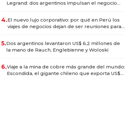
Legrand: dos argentinos impulsan el negocio
del wellness deportivo y el cuidado corporal
4.
El nuevo lujo corporativo: por qué en Perú los
viajes de negocios dejan de ser reuniones para
convertirse en experiencias transformadoras
5.
Dos argentinos levantaron US$ 6,2 millones de
la mano de Rauch, Englebienne y Woloski
6.
Viaje a la mina de cobre más grande del mundo:
Escondida, el gigante chileno que exporta US$
14.000 millones anuales