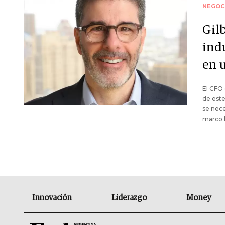
NEGOC
Gilb
ind
en u
El CFO 
de este
se nece
marco l
Innovación
Liderazgo
Money