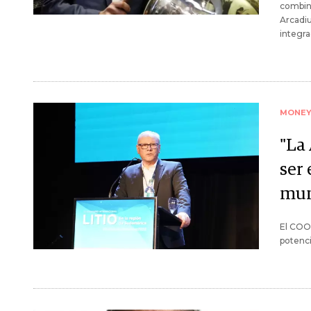
combin
Arcadi
integra
MONE
"La
ser 
mu
El COO 
potenci