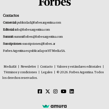
Contactos
Comercial:
publicidad@forbesargentina.com
Editorial:
info@forbesargentina.com
Summit:
summitforbes@forbesargentina.com
Suscripciones:
suscripciones@forbes.ar
Forbes Argentina es publicada por HT Media SA.
MediaKit
|
Newsletter
|
Contacto
|
Valores y estándares editoriales
|
Términos y condiciones
|
Legales
|
© 2026. Forbes Argentina. Todos
los derechos reservados.