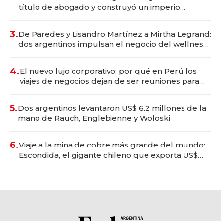
título de abogado y construyó un imperio
gastronómico que revoluciona las marcas "fast
premium"
3.
De Paredes y Lisandro Martínez a Mirtha Legrand:
dos argentinos impulsan el negocio del wellness
deportivo y el cuidado corporal
4.
El nuevo lujo corporativo: por qué en Perú los
viajes de negocios dejan de ser reuniones para
convertirse en experiencias transformadoras
5.
Dos argentinos levantaron US$ 6,2 millones de la
mano de Rauch, Englebienne y Woloski
6.
Viaje a la mina de cobre más grande del mundo:
Escondida, el gigante chileno que exporta US$
14.000 millones anuales