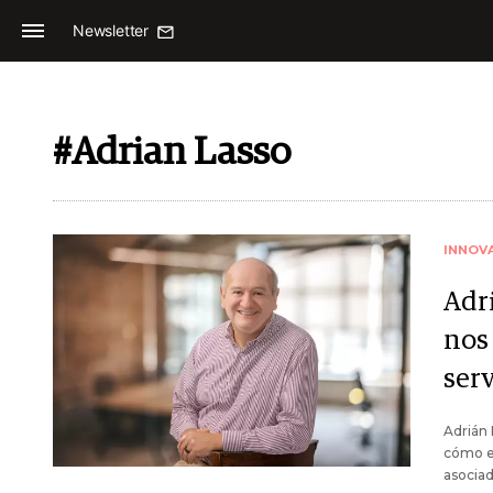
Newsletter
#Adrian Lasso
INNOV
Adr
nos
ser
Adrián 
cómo el
asociad