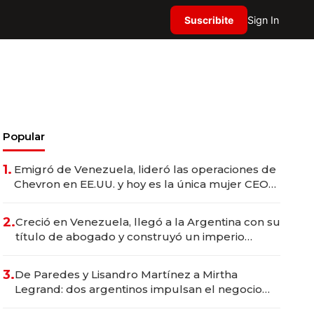
Suscribite
Sign In
Popular
1.
Emigró de Venezuela, lideró las operaciones de
Chevron en EE.UU. y hoy es la única mujer CEO
en Vaca Muerta
2.
Creció en Venezuela, llegó a la Argentina con su
título de abogado y construyó un imperio
gastronómico que revoluciona las marcas "fast
premium"
3.
De Paredes y Lisandro Martínez a Mirtha
Legrand: dos argentinos impulsan el negocio
del wellness deportivo y el cuidado corporal