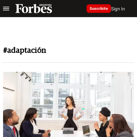
Sign In
Suscribite
#adaptación