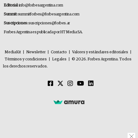
Editorial:
info@forbesargentina.com
Summit:
summitforbes@forbesargentina.com
Suscripciones:
suscripciones@forbes.ar
Forbes Argentina es publicada por HT Media SA.
MediaKit
|
Newsletter
|
Contacto
|
Valores y estándares editoriales
|
Términos y condiciones
|
Legales
|
© 2026. Forbes Argentina. Todos
los derechos reservados.