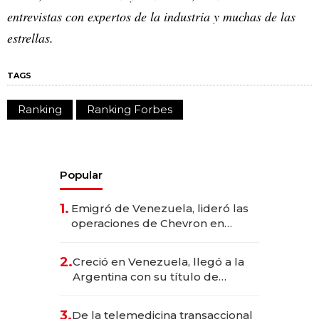
entrevistas con expertos de la industria y muchas de las
estrellas.
TAGS
Ranking
Ranking Forbes
Popular
1.
Emigró de Venezuela, lideró las
operaciones de Chevron en
EE.UU. y hoy es la única mujer
CEO en Vaca Muerta
2.
Creció en Venezuela, llegó a la
Argentina con su título de
abogado y construyó un imperio
gastronómico que revoluciona
3.
De la telemedicina transaccional