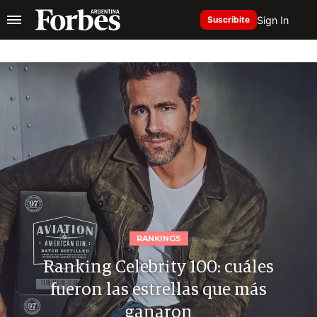
Sign In
Suscribite
RANKINGS
Ranking Celebrity 100: cuáles
fueron las estrellas que más
ganaron