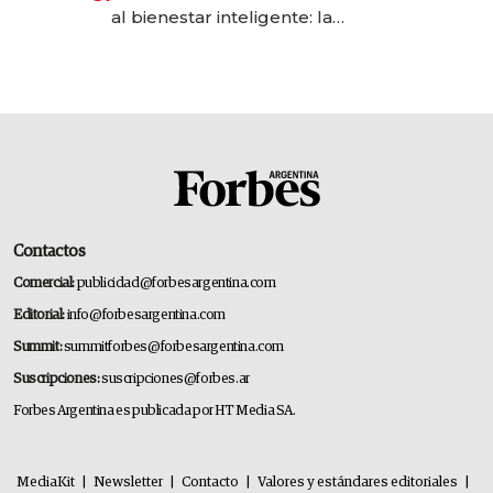
las marcas "fast premium"
al bienestar inteligente: la
evolución de doc24 para
transformar a las organizaciones
Contactos
Comercial:
publicidad@forbesargentina.com
Editorial:
info@forbesargentina.com
Summit:
summitforbes@forbesargentina.com
Suscripciones:
suscripciones@forbes.ar
Forbes Argentina es publicada por HT Media SA.
MediaKit
|
Newsletter
|
Contacto
|
Valores y estándares editoriales
|