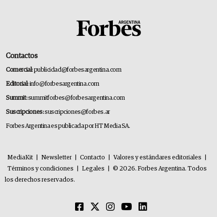
Contactos
Comercial:
publicidad@forbesargentina.com
Editorial:
info@forbesargentina.com
Summit:
summitforbes@forbesargentina.com
Suscripciones:
suscripciones@forbes.ar
Forbes Argentina es publicada por HT Media SA.
MediaKit
|
Newsletter
|
Contacto
|
Valores y estándares editoriales
|
Términos y condiciones
|
Legales
|
© 2026. Forbes Argentina. Todos
los derechos reservados.