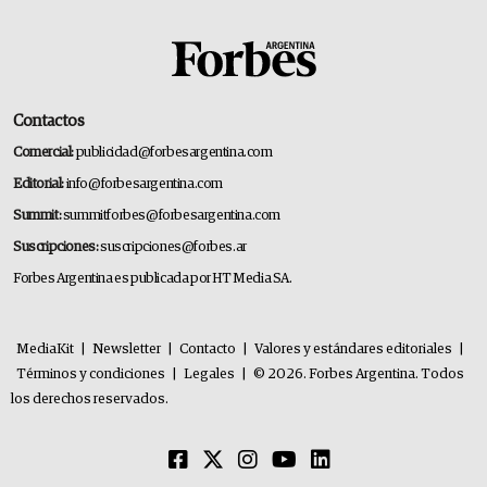
Contactos
Comercial:
publicidad@forbesargentina.com
Editorial:
info@forbesargentina.com
Summit:
summitforbes@forbesargentina.com
Suscripciones:
suscripciones@forbes.ar
Forbes Argentina es publicada por HT Media SA.
MediaKit
|
Newsletter
|
Contacto
|
Valores y estándares editoriales
|
Términos y condiciones
|
Legales
|
© 2026. Forbes Argentina. Todos
los derechos reservados.