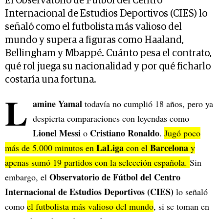
El Observatorio de Fútbol del Centro
Internacional de Estudios Deportivos (CIES) lo
señaló como el futbolista más valioso del
mundo y supera a figuras como Haaland,
Bellingham y Mbappé. Cuánto pesa el contrato,
qué rol juega su nacionalidad y por qué ficharlo
costaría una fortuna.
L
amine Yamal
todavía no cumplió 18 años, pero ya
despierta comparaciones con leyendas como
Lionel Messi
Cristiano Ronaldo
o
.
Jugó poco
LaLiga
Barcelona
más de 5.000 minutos en
con el
y
apenas sumó 19 partidos con la selección española.
Sin
Observatorio de Fútbol del Centro
embargo, el
Internacional de Estudios Deportivos (CIES)
lo señaló
como
el futbolista más valioso del mundo
, si se toman en