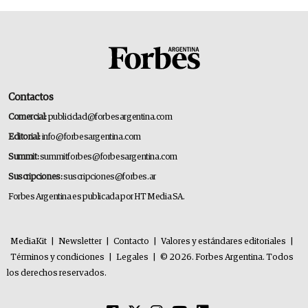
Contactos
Comercial:
publicidad@forbesargentina.com
Editorial:
info@forbesargentina.com
Summit:
summitforbes@forbesargentina.com
Suscripciones:
suscripciones@forbes.ar
Forbes Argentina es publicada por HT Media SA.
MediaKit
|
Newsletter
|
Contacto
|
Valores y estándares editoriales
|
Términos y condiciones
|
Legales
|
© 2026. Forbes Argentina. Todos
los derechos reservados.