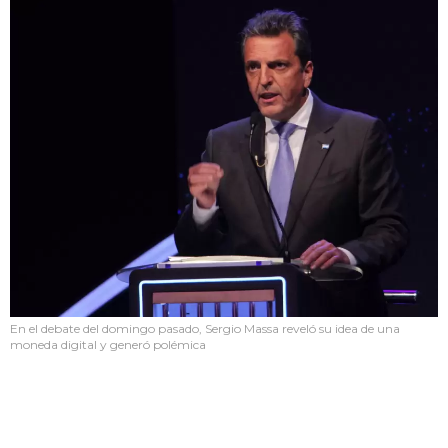
En el debate del domingo pasado, Sergio Massa reveló su idea de una
moneda digital y generó polémica