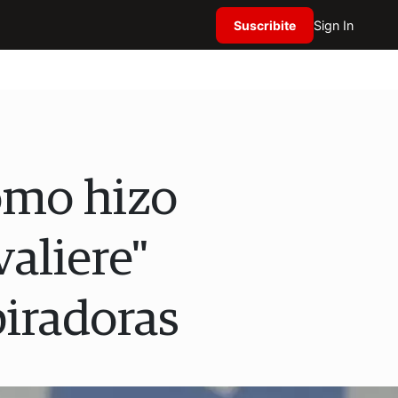
Suscribite
Sign In
Cómo hizo
valiere"
iradoras