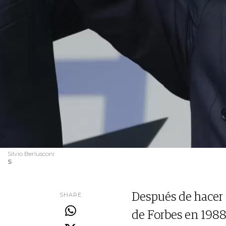
Silvio Berlusconi
S
SHARE
Después de hacer 
de Forbes en 1988