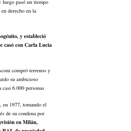
 y luego pasó un tiempo
 en derecho en la
ogénito, y estableció
se casó con Carla Lucia
sconi compró terrenos y
luido su ambicioso
 a casi 6.000 personas
a, en 1977, tomando el
ués de su condena por
evisión en Milán,
la RAI, de propiedad