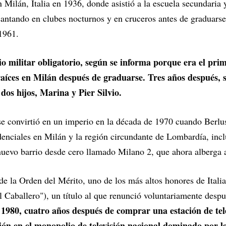
n Milán, Italia en 1936, donde asistió a la escuela secundaria
antando en clubes nocturnos y en cruceros antes de graduarse
1961.
io militar obligatorio, según se informa porque era el prim
aíces en Milán después de graduarse. Tres años después, 
 dos hijos, Marina y Pier Silvio.
se convirtió en un imperio en la década de 1970 cuando Berlu
denciales en Milán y la región circundante de Lombardía, inc
nuevo barrio desde cero llamado Milano 2, que ahora alberga
e la Orden del Mérito, uno de los más altos honores de Itali
 Caballero"), un título al que renunció voluntariamente desp
1980, cuatro años después de comprar una estación de tel
ción en el monopolio de televisión nacional dominado por 