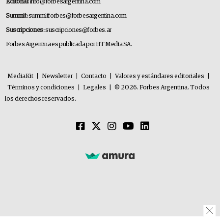
Editorial:
info@forbesargentina.com
Summit:
summitforbes@forbesargentina.com
Suscripciones:
suscripciones@forbes.ar
Forbes Argentina es publicada por HT Media SA.
MediaKit
|
Newsletter
|
Contacto
|
Valores y estándares editoriales
|
Términos y condiciones
|
Legales
|
© 2026. Forbes Argentina. Todos
los derechos reservados.