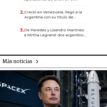
EE.UU. y hoy es la única mujer
CEO en Vaca Muerta
2.
Creció en Venezuela, llegó a la
Argentina con su título de
abogado y construyó un imperio
gastronómico que revoluciona
3.
De Paredes y Lisandro Martínez
las marcas "fast premium"
a Mirtha Legrand: dos argentinos
impulsan el negocio del wellness
deportivo y el cuidado corporal
Más noticias