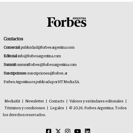
Contactos
Comercial:
publicidad@forbesargentina.com
Editorial:
info@forbesargentina.com
Summit:
summitforbes@forbesargentina.com
Suscripciones:
suscripciones@forbes.ar
Forbes Argentina es publicada por HT Media SA.
MediaKit
|
Newsletter
|
Contacto
|
Valores y estándares editoriales
|
Términos y condiciones
|
Legales
|
© 2026. Forbes Argentina. Todos
los derechos reservados.