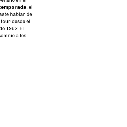
 temporada
, el
haste hablar de
 tour desde el
de 1962. El
somnio a los