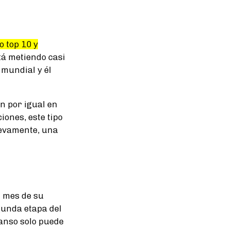
o top 10 y
stá metiendo casi
 mundial y él
n por igual en
iones, este tipo
nuevamente, una
 mes de su
gunda etapa del
anso solo puede