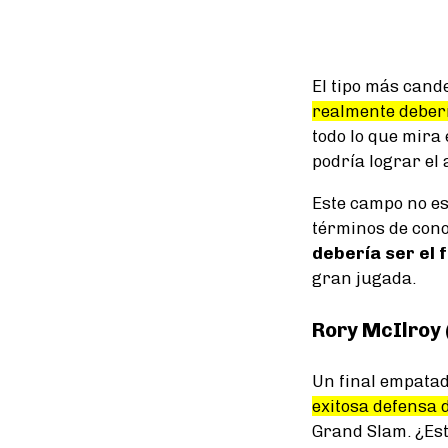
El tipo más cand
realmente deber
todo lo que mira
podría lograr el
Este campo no es
términos de cono
debería ser el 
gran jugada.
Rory McIlroy 
Un final empatado
exitosa defensa 
Grand Slam. ¿Est