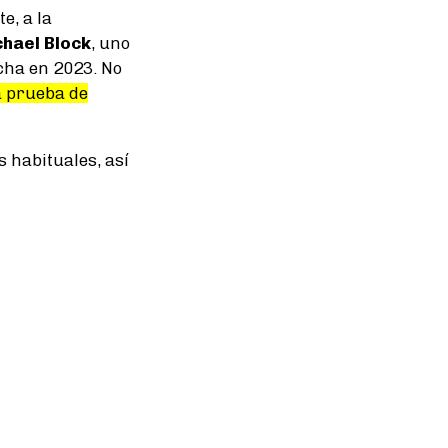
e, a la
hael Block
, uno
cha en 2023. No
a prueba de
s habituales, así