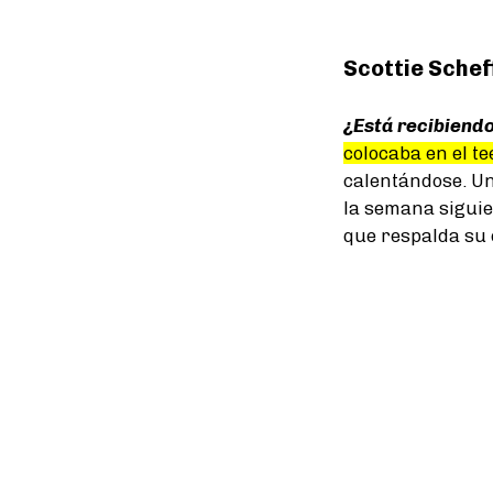
Scottie Schef
¿Está recibiendo
colocaba en el te
calentándose. Un
la semana siguie
que respalda su 