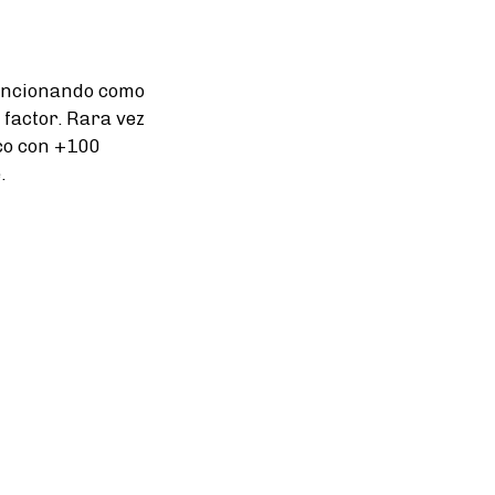
 funcionando como
factor. Rara vez
nco con +100
.