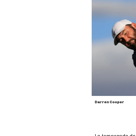
Darren Cooper
La temporada de g