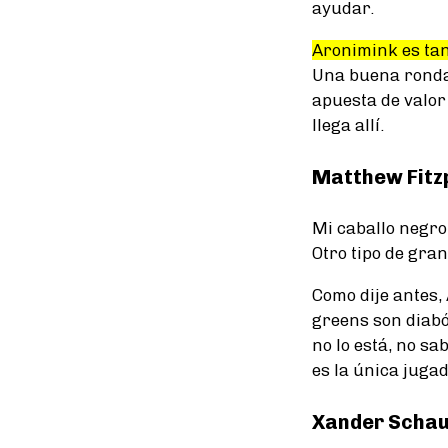
ayudar.
Aronimink es ta
Una buena ronda 
apuesta de valor
llega allí.
Matthew Fitz
Mi caballo negro
Otro tipo de gran
Como dije antes,
greens son diaból
no lo está, no sa
es la única jugad
Xander Schau