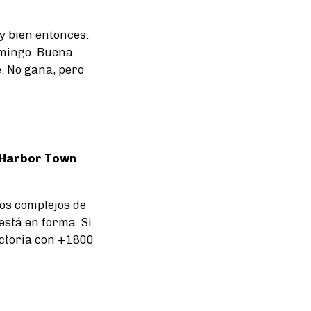
y bien entonces.
omingo. Buena
. No gana, pero
 Harbor Town
.
os complejos de
está en forma. Si
ictoria con +1800