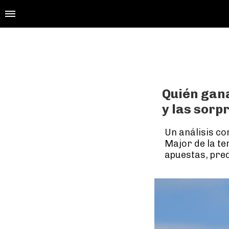
Quién gana
y las sorp
Un análisis co
Major de la te
apuestas, pred