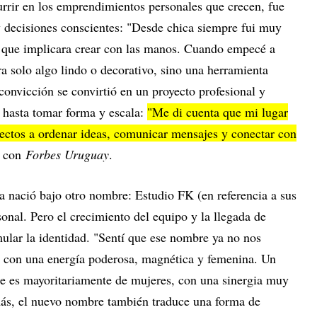
urrir en los emprendimientos personales que crecen, fue
 decisiones conscientes: "Desde chica siempre fui muy
 que implicara crear con las manos. Cuando empecé a
ra solo algo lindo o decorativo, sino una herramienta
 convicción se convirtió en un proyecto profesional y
hasta tomar forma y escala:
"Me di cuenta que mi lugar
ectos a ordenar ideas, comunicar mensajes y conectar con
o con
Forbes Uruguay
.
nació bajo otro nombre: Estudio FK (en referencia a sus
sonal. Pero el crecimiento del equipo y la llegada de
mular la identidad. "Sentí que ese nombre ya no nos
, con una energía poderosa, magnética y femenina. Un
ue es mayoritariamente de mujeres, con una sinergia muy
más, el nuevo nombre también traduce una forma de