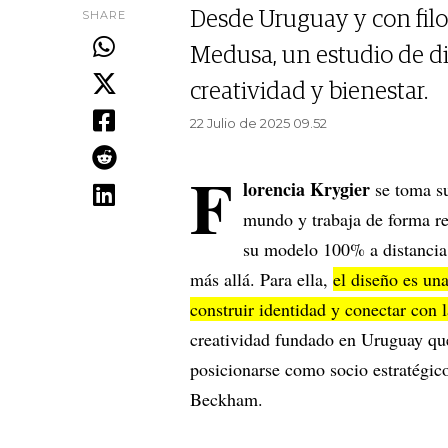
SHARE
Desde Uruguay y con filo
Medusa, un estudio de di
creatividad y bienestar.
22 Julio de 2025 09.52
F
lorencia Krygier
se toma s
mundo y trabaja de forma re
su modelo 100% a distancia.
más allá. Para ella,
el diseño es un
construir identidad y conectar con 
creatividad fundado en Uruguay que
posicionarse como socio estratégic
Beckham.