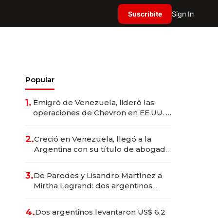
Suscribite
Sign In
Popular
1.
Emigró de Venezuela, lideró las
operaciones de Chevron en EE.UU. y
hoy es la única mujer CEO en Vaca
Muerta
2.
Creció en Venezuela, llegó a la
Argentina con su título de abogado
y construyó un imperio
gastronómico que revoluciona las
3.
De Paredes y Lisandro Martínez a
marcas "fast premium"
Mirtha Legrand: dos argentinos
impulsan el negocio del wellness
deportivo y el cuidado corporal
4.
Dos argentinos levantaron US$ 6,2