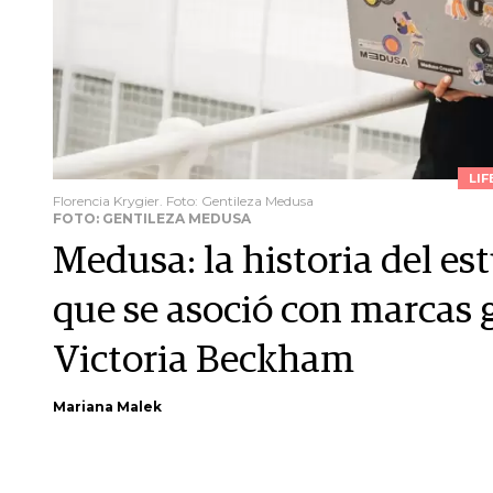
LIF
Florencia Krygier. Foto: Gentileza Medusa
FOTO: GENTILEZA MEDUSA
Medusa: la historia del e
que se asoció con marcas 
Victoria Beckham
Mariana Malek