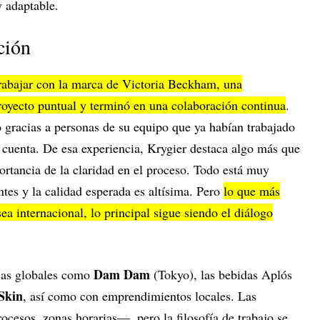
y adaptable.
ción
rabajar con la marca de Victoria Beckham, una
oyecto puntual y terminó en una colaboración continua
.
 gracias a personas de su equipo que ya habían trabajado
cuenta. De esa experiencia, Krygier destaca algo más que
ortancia de la claridad en el proceso. Todo está muy
ntes y la calidad esperada es altísima. Pero
lo que más
ea internacional, lo principal sigue siendo el diálogo
Dam Dam
cas globales como
(Tokyo), las bebidas Aplós
Skin
, así como con emprendimientos locales. Las
ocesos, zonas horarias—, pero la filosofía de trabajo se