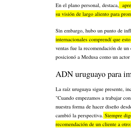
En el plano personal, destaca,
apren
su visión de largo aliento para pro
Sin embargo, hubo un punto de infl
internacionales comprendí que esto 
ventas fue la recomendación de un c
posicionó a Medusa como un actor c
ADN uruguayo para im
La raíz uruguaya sigue presente, in
"Cuando empezamos a trabajar con 
nuestra forma de hacer diseño desd
cambió la perspectiva.
Siempre digo
recomendación de un cliente a otro