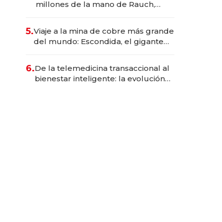
millones de la mano de Rauch,
Englebienne y Woloski
5.
Viaje a la mina de cobre más grande
del mundo: Escondida, el gigante
chileno que exporta US$ 14.000
millones anuales
6.
De la telemedicina transaccional al
bienestar inteligente: la evolución
de doc24 para transformar a las
organizaciones