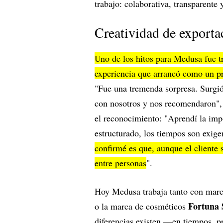
trabajo: colaborativa, transparente 
Creatividad de exporta
Uno de los hitos para Medusa fue t
experiencia que arrancó como un pr
"Fue una tremenda sorpresa. Surgió
con nosotros y nos recomendaron", 
el reconocimiento: "Aprendí la imp
estructurado, los tiempos son exige
confirmé es que, aunque el cliente s
entre personas
".
Hoy Medusa trabaja tanto con mar
Fortuna 
o la marca de cosméticos
diferencias existen —en tiempos, pr