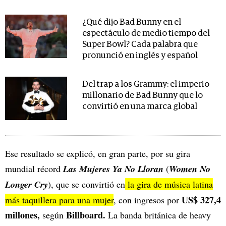
¿Qué dijo Bad Bunny en el
espectáculo de medio tiempo del
Super Bowl? Cada palabra que
pronunció en inglés y español
Del trap a los Grammy: el imperio
millonario de Bad Bunny que lo
convirtió en una marca global
Ese resultado se explicó, en gran parte, por su gira
mundial récord
Las Mujeres Ya No Lloran
(
Women No
Longer Cry
), que se convirtió en
la gira de música latina
US$
327,4
más taquillera para una mujer
, con ingresos por
millones,
Billboard.
según
La banda británica de heavy