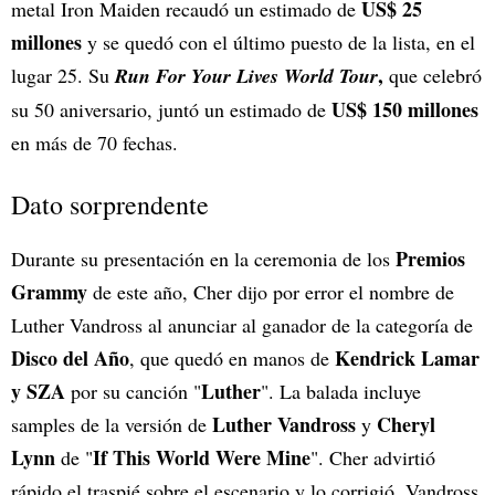
US$
25
metal Iron Maiden recaudó un estimado de
millones
y se quedó con el último puesto de la lista, en el
,
lugar 25. Su
Run For Your Lives World Tour
que celebró
US$ 150 millones
su 50 aniversario, juntó un estimado de
en más de 70 fechas.
Dato sorprendente
Premios
Durante su presentación en la ceremonia de los
Grammy
de este año, Cher dijo por error el nombre de
Luther Vandross
al anunciar al ganador de la categoría de
Disco del Año
Kendrick Lamar
, que quedó en manos de
y SZA
Luther
por su canción "
". La balada incluye
Luther Vandross
Cheryl
samples de la versión de
y
Lynn
If This World Were Mine
de "
". Cher advirtió
rápido el traspié sobre el escenario y lo corrigió. Vandross