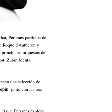
ca, Perianes participa de
La Roque d'Anthéron y
principales orquestas del
oit, Zubin Mehta,
tacan una selección de
hopin
, junto con las tres
 el que Perianes explora