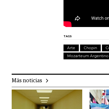
TAGS
Arte
Chopin
C
Mozarteum Argentino
Más noticias