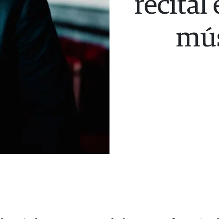
recital
mús