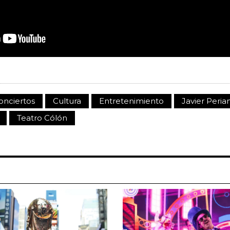
onciertos
Cultura
Entretenimiento
Javier Peria
Teatro Cólón