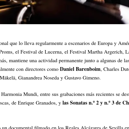
nal que lo lleva regularmente a escenarios de Europa y Améri
Proms, el Festival de Lucerna, el Festival Martha Argerich, 
s, mantiene una actividad permanente junto a algunas de las 
Daniel Barenboim
almente con directores como
, Charles Dut
 Mäkelä, Gianandrea Noseda y Gustavo Gimeno.
lo Harmonia Mundi, entre sus grabaciones más recientes se des
las Sonatas n.º 2 y n.º 3 de C
yescas, de Enrique Granados, y
 un documental filmado en los Reales Alcázares de Sevilla en