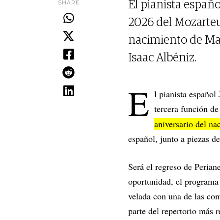
SHARE
El pianista españo
2026 del Mozarteum
nacimiento de Man
Isaac Albéniz.
E
l pianista español
tercera función d
aniversario del n
español, junto a piezas d
Será el regreso de Perian
oportunidad, el programa
velada con una de las com
parte del repertorio más 