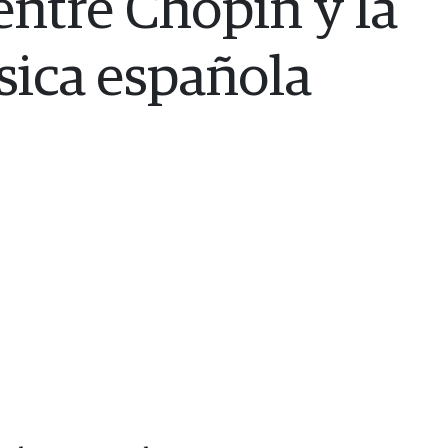
 entre Chopin y la
ica española