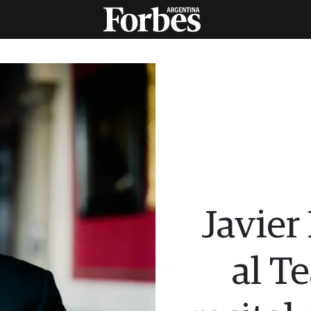
Javier
al T