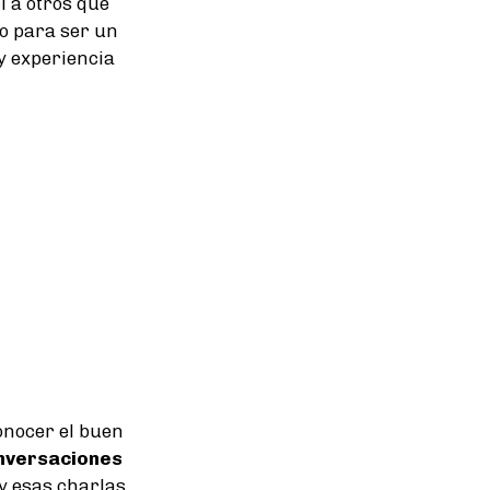
í a otros que
o para ser un
 y experiencia
onocer el buen
nversaciones
 y esas charlas