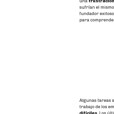
una
frustració
sufrían el mismo
fundador exitoso
para comprender
Algunas tareas s
trabajo de los e
difíciles
. Los úl