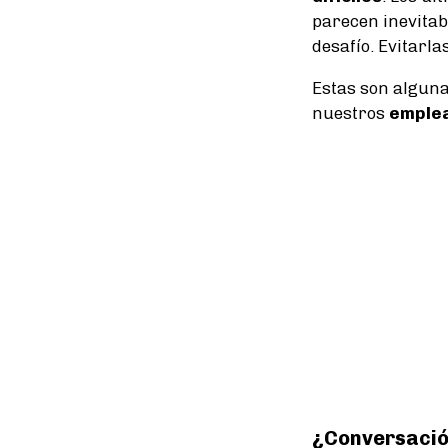
parecen inevitab
desafío. Evitarl
Estas son algun
nuestros
emple
¿Conversación