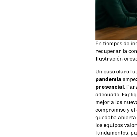
En tiempos de inc
recuperar la conc
Ilustración cread
Un caso claro fue
pandemia
empezó
presencial
. Par
adecuado. Expliq
mejor a los nuev
compromiso y el 
quedaba abierta 
los equipos valo
fundamentos, pun