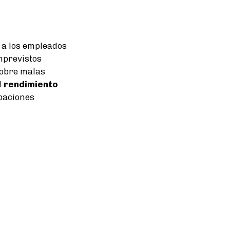
 a los empleados
mprevistos
obre malas
l
rendimiento
paciones