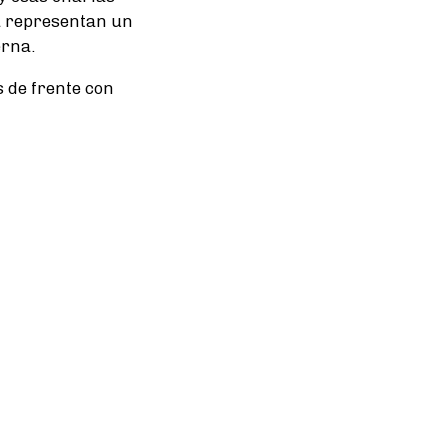
ía representan un
erna.
s de frente con