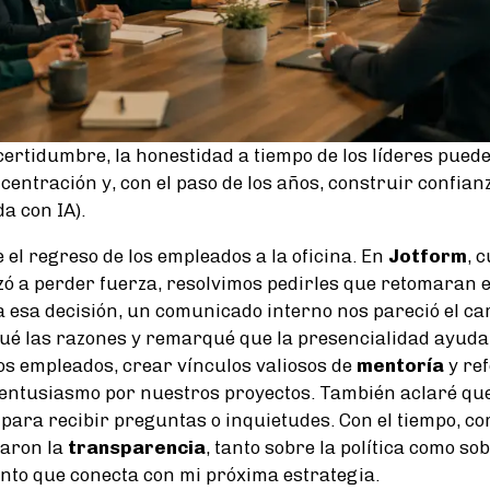
ertidumbre, la honestidad a tiempo de los líderes puede 
entración y, con el paso de los años, construir confianz
a con IA).
 el regreso de los empleados a la oficina. En
Jotform
, 
 a perder fuerza, resolvimos pedirles que retomaran e
a esa decisión, un comunicado interno nos pareció el c
ué las razones y remarqué que la presencialidad ayuda
os empleados, crear vínculos valiosos de
mentoría
y ref
entusiasmo por nuestros proyectos. También aclaré qu
para recibir preguntas o inquietudes. Con el tiempo, 
raron la
transparencia
, tanto sobre la política como so
to que conecta con mi próxima estrategia.