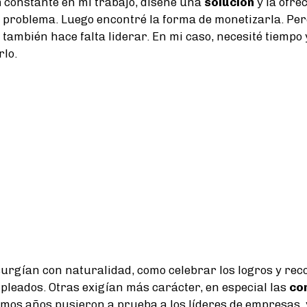
n
constante en mi trabajo, diseñé una
solución
y la ofrec
 problema. Luego encontré la forma de monetizarla. Per
 también hace falta liderar. En mi caso, necesité tiempo
lo.
urgían con naturalidad, como celebrar los logros y rec
mpleados. Otras exigían más carácter, en especial las
co
timos años pusieron a prueba a los líderes de empresas,