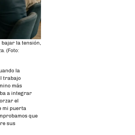
bajar la tensión,
a. (Foto:
cuando la
l trabajo
amino más
ba a integrar
orzar el
e mi puerta
comprobamos que
bre sus