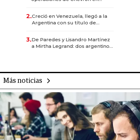
EE.UU. y hoy es la única mujer
CEO en Vaca Muerta
2.
Creció en Venezuela, llegó a la
Argentina con su título de
abogado y construyó un imperio
gastronómico que revoluciona
3.
De Paredes y Lisandro Martínez
las marcas "fast premium"
a Mirtha Legrand: dos argentinos
impulsan el negocio del wellness
deportivo y el cuidado corporal
Más noticias