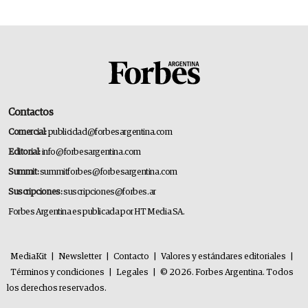
Contactos
Comercial:
publicidad@forbesargentina.com
Editorial:
info@forbesargentina.com
Summit:
summitforbes@forbesargentina.com
Suscripciones:
suscripciones@forbes.ar
Forbes Argentina es publicada por HT Media SA.
MediaKit
|
Newsletter
|
Contacto
|
Valores y estándares editoriales
|
Términos y condiciones
|
Legales
|
© 2026. Forbes Argentina. Todos
los derechos reservados.