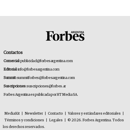
Contactos
Comercial:
publicidad@forbesargentina.com
Editorial:
info@forbesargentina.com
Summit:
summitforbes@forbesargentina.com
Suscripciones:
suscripciones@forbes.ar
Forbes Argentina es publicada por HT Media SA.
MediaKit
|
Newsletter
|
Contacto
|
Valores y estándares editoriales
|
Términos y condiciones
|
Legales
|
© 2026. Forbes Argentina. Todos
los derechos reservados.