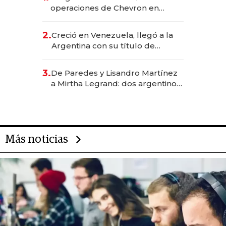
operaciones de Chevron en
EE.UU. y hoy es la única mujer
CEO en Vaca Muerta
2.
Creció en Venezuela, llegó a la
Argentina con su título de
abogado y construyó un imperio
gastronómico que revoluciona
3.
De Paredes y Lisandro Martínez
las marcas "fast premium"
a Mirtha Legrand: dos argentinos
impulsan el negocio del wellness
deportivo y el cuidado corporal
Más noticias