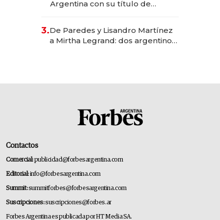
Argentina con su título de
abogado y construyó un imperio
gastronómico que revoluciona
3.
De Paredes y Lisandro Martínez
las marcas "fast premium"
a Mirtha Legrand: dos argentinos
impulsan el negocio del wellness
deportivo y el cuidado corporal
Contactos
Comercial:
publicidad@forbesargentina.com
Editorial:
info@forbesargentina.com
Summit:
summitforbes@forbesargentina.com
Suscripciones:
suscripciones@forbes.ar
Forbes Argentina es publicada por HT Media SA.