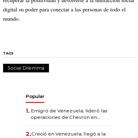
recuperar la positividad y devolverle a la interacción social
digital su poder para conectar a las personas de todo el
mundo.
TAGS
Social Dilemma
Popular
1.
Emigró de Venezuela, lideró las
operaciones de Chevron en
EE.UU. y hoy es la única mujer
CEO en Vaca Muerta
2.
Creció en Venezuela, llegó a la