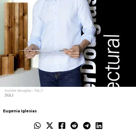
hunter douglas - hd_7
JULI
Eugenia Iglesias