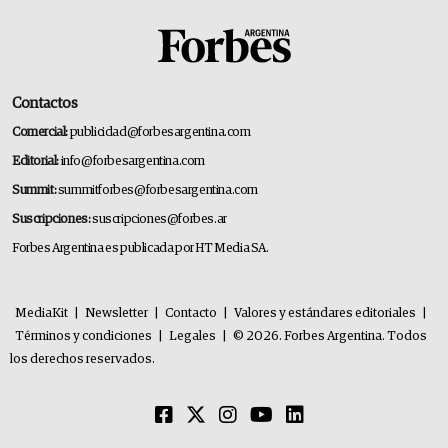
Contactos
Comercial:
publicidad@forbesargentina.com
Editorial:
info@forbesargentina.com
Summit:
summitforbes@forbesargentina.com
Suscripciones:
suscripciones@forbes.ar
Forbes Argentina es publicada por HT Media SA.
MediaKit
|
Newsletter
|
Contacto
|
Valores y estándares editoriales
|
Términos y condiciones
|
Legales
|
© 2026. Forbes Argentina. Todos
los derechos reservados.