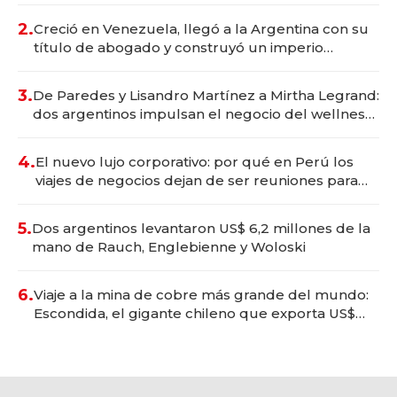
2.
Creció en Venezuela, llegó a la Argentina con su
título de abogado y construyó un imperio
gastronómico que revoluciona las marcas "fast
premium"
3.
De Paredes y Lisandro Martínez a Mirtha Legrand:
dos argentinos impulsan el negocio del wellness
deportivo y el cuidado corporal
4.
El nuevo lujo corporativo: por qué en Perú los
viajes de negocios dejan de ser reuniones para
convertirse en experiencias transformadoras
5.
Dos argentinos levantaron US$ 6,2 millones de la
mano de Rauch, Englebienne y Woloski
6.
Viaje a la mina de cobre más grande del mundo:
Escondida, el gigante chileno que exporta US$
14.000 millones anuales