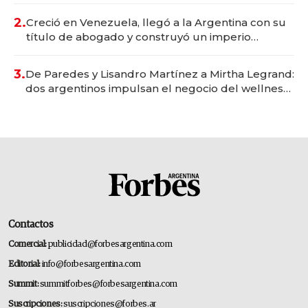
2.
Creció en Venezuela, llegó a la Argentina con su
título de abogado y construyó un imperio
gastronómico que revoluciona las marcas "fast
premium"
3.
De Paredes y Lisandro Martínez a Mirtha Legrand:
dos argentinos impulsan el negocio del wellness
deportivo y el cuidado corporal
Contactos
Comercial:
publicidad@forbesargentina.com
Editorial:
info@forbesargentina.com
Summit:
summitforbes@forbesargentina.com
Suscripciones:
suscripciones@forbes.ar