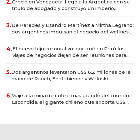
2.
Creció en Venezuela, llegó a la Argentina con su
título de abogado y construyó un imperio
gastronómico que revoluciona las marcas "fast
premium"
3.
De Paredes y Lisandro Martínez a Mirtha Legrand:
dos argentinos impulsan el negocio del wellness
deportivo y el cuidado corporal
4.
El nuevo lujo corporativo: por qué en Perú los
viajes de negocios dejan de ser reuniones para
convertirse en experiencias transformadoras
5.
Dos argentinos levantaron US$ 6,2 millones de la
mano de Rauch, Englebienne y Woloski
6.
Viaje a la mina de cobre más grande del mundo:
Escondida, el gigante chileno que exporta US$
14.000 millones anuales