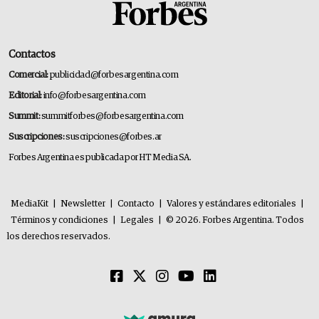
Contactos
Comercial:
publicidad@forbesargentina.com
Editorial:
info@forbesargentina.com
Summit:
summitforbes@forbesargentina.com
Suscripciones:
suscripciones@forbes.ar
Forbes Argentina es publicada por HT Media SA.
MediaKit
|
Newsletter
|
Contacto
|
Valores y estándares editoriales
|
Términos y condiciones
|
Legales
|
© 2026. Forbes Argentina. Todos
los derechos reservados.