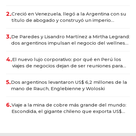
Vaca Muerta
2.
Creció en Venezuela, llegó a la Argentina con su
título de abogado y construyó un imperio
gastronómico que revoluciona las marcas "fast
premium"
3.
De Paredes y Lisandro Martínez a Mirtha Legrand:
dos argentinos impulsan el negocio del wellness
deportivo y el cuidado corporal
4.
El nuevo lujo corporativo: por qué en Perú los
viajes de negocios dejan de ser reuniones para
convertirse en experiencias transformadoras
5.
Dos argentinos levantaron US$ 6,2 millones de la
mano de Rauch, Englebienne y Woloski
6.
Viaje a la mina de cobre más grande del mundo:
Escondida, el gigante chileno que exporta US$
14.000 millones anuales