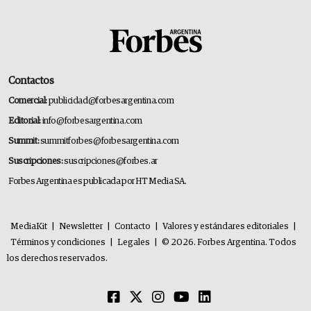
Contactos
Comercial:
publicidad@forbesargentina.com
Editorial:
info@forbesargentina.com
Summit:
summitforbes@forbesargentina.com
Suscripciones:
suscripciones@forbes.ar
Forbes Argentina es publicada por HT Media SA.
MediaKit
|
Newsletter
|
Contacto
|
Valores y estándares editoriales
|
Términos y condiciones
|
Legales
|
© 2026. Forbes Argentina. Todos
los derechos reservados.