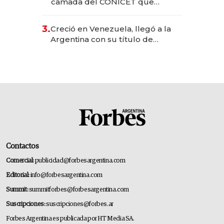
camada del CONICET que
levantó más de US$ 40 millones
para fundar startups biotech
3.
Creció en Venezuela, llegó a la
Argentina con su título de
abogado y construyó un imperio
gastronómico que revoluciona
las marcas "fast premium"
Contactos
Comercial:
publicidad@forbesargentina.com
Editorial:
info@forbesargentina.com
Summit:
summitforbes@forbesargentina.com
Suscripciones:
suscripciones@forbes.ar
Forbes Argentina es publicada por HT Media SA.