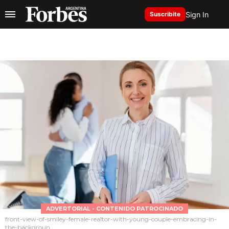
Sign In
Suscribite
ADVERTORIAL - CONTENIDO PATROCINADO
front-view-of-smiley-female-realtor-with-young-couple-embracing-in-
the-backgroun