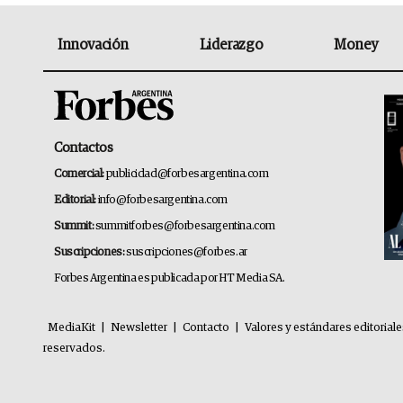
Innovación
Liderazgo
Money
Contactos
Comercial:
publicidad@forbesargentina.com
Editorial:
info@forbesargentina.com
Summit:
summitforbes@forbesargentina.com
Suscripciones:
suscripciones@forbes.ar
Forbes Argentina es publicada por HT Media SA.
MediaKit
|
Newsletter
|
Contacto
|
Valores y estándares editorial
reservados.