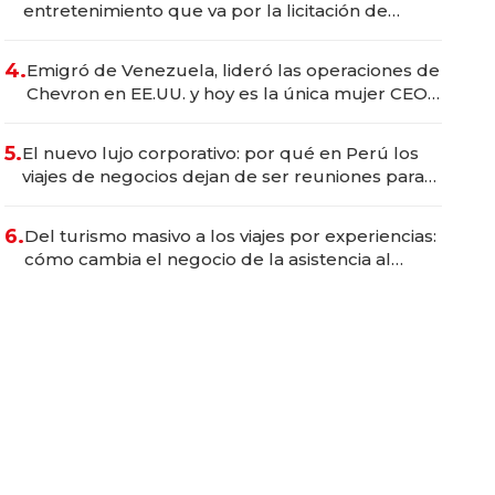
entretenimiento que va por la licitación de
Tecnópolis junto a Fénix
4.
Emigró de Venezuela, lideró las operaciones de
Chevron en EE.UU. y hoy es la única mujer CEO
en Vaca Muerta
5.
El nuevo lujo corporativo: por qué en Perú los
viajes de negocios dejan de ser reuniones para
convertirse en experiencias transformadoras
6.
Del turismo masivo a los viajes por experiencias:
cómo cambia el negocio de la asistencia al
viajero