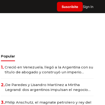
Suscribite
Sign In
Popular
1.
Creció en Venezuela, llegó a la Argentina con su
título de abogado y construyó un imperio
gastronómico que revoluciona las marcas "fast
premium"
2.
De Paredes y Lisandro Martínez a Mirtha
Legrand: dos argentinos impulsan el negocio
del wellness deportivo y el cuidado corporal
3.
Philip Anschutz, el magnate petrolero y rey del