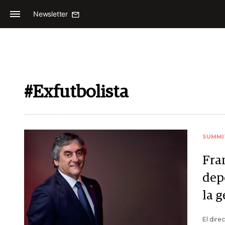
Newsletter
#Exfutbolista
SUMMI
Fra
dep
la g
El dire