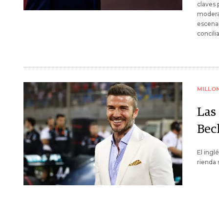
claves p
moderac
escenar
concili
MILLO
Las
Be
El ingl
rienda 