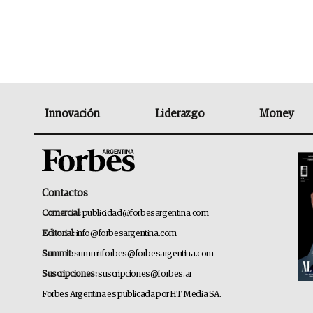
Innovación
Liderazgo
Money
Contactos
Comercial:
publicidad@forbesargentina.com
Editorial:
info@forbesargentina.com
Summit:
summitforbes@forbesargentina.com
Suscripciones:
suscripciones@forbes.ar
Forbes Argentina es publicada por HT Media SA.