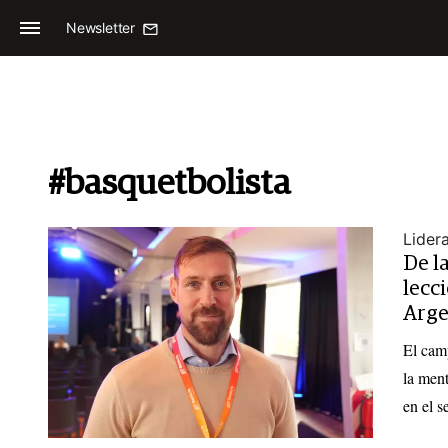
Newsletter
#basquetbolista
Lider
De l
lecc
Arge
El cam
la ment
en el s