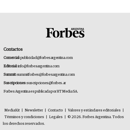
Contactos
Comercial:
publicidad@forbesargentina.com
Editorial:
info@forbesargentina.com
Summit:
summitforbes@forbesargentina.com
Suscripciones:
suscripciones@forbes.ar
Forbes Argentina es publicada por HT Media SA.
MediaKit
|
Newsletter
|
Contacto
|
Valores y estándares editoriales
|
Términos y condiciones
|
Legales
|
© 2026. Forbes Argentina. Todos
los derechos reservados.