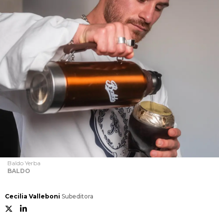
Baldo Yerba
BALDO
Cecilia Valleboni
Subeditora