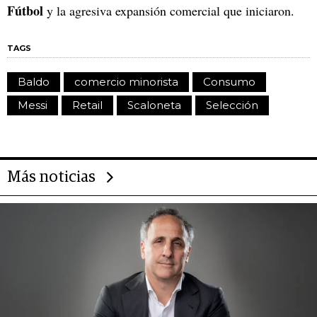
Fútbol
y la agresiva expansión comercial que iniciaron.
TAGS
Baldo
comercio minorista
Consumo
Messi
Retail
Scaloneta
Selección
Más noticias