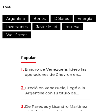
TAGS
Argentina
Bonos
Dólares
Energía
Inversiones
Javier Milei
reserva
Wall Street
Popular
1.
Emigró de Venezuela, lideró las
operaciones de Chevron en
EE.UU. y hoy es la única mujer
CEO en Vaca Muerta
2.
Creció en Venezuela, llegó a la
Argentina con su título de
abogado y construyó un imperio
gastronómico que revoluciona
3.
De Paredes y Lisandro Martínez
las marcas "fast premium"